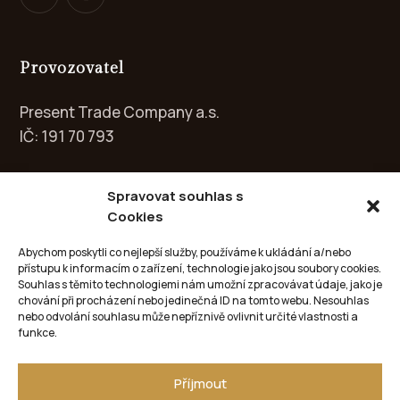
Provozovatel
Present Trade Company a.s.
IČ: 191 70 793
Spravovat souhlas s
Cookies
Kontakt
Abychom poskytli co nejlepší služby, používáme k ukládání a/nebo
přístupu k informacím o zařízení, technologie jako jsou soubory cookies.
info@circle-galery.cz
Souhlas s těmito technologiemi nám umožní zpracovávat údaje, jako je
chování při procházení nebo jedinečná ID na tomto webu. Nesouhlas
nebo odvolání souhlasu může nepříznivě ovlivnit určité vlastnosti a
+420 702 051 502
funkce.
Příjmout