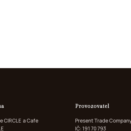
sa
Provozovatel
ie CIRCLE a Cafe
Present Trade Company 
LE
IČ: 191 70 793