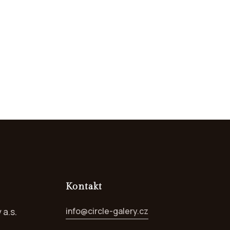
Kontakt
info@circle-galery.cz
a.s.