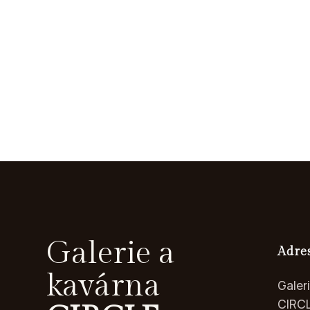
Galerie a
Adre
kavárna
Galer
CIRC