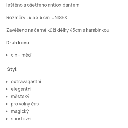
leštěno a ošetřeno antioxidantem.
Rozměry : 4,5 x 4 cm UNISEX
Zavěšeno na černé kůži délky 45cm s karabinkou
Druh kovu:
cín – měď
Styl:
extravagantní
elegantní
městský
pro volný čas
magický
sportovní