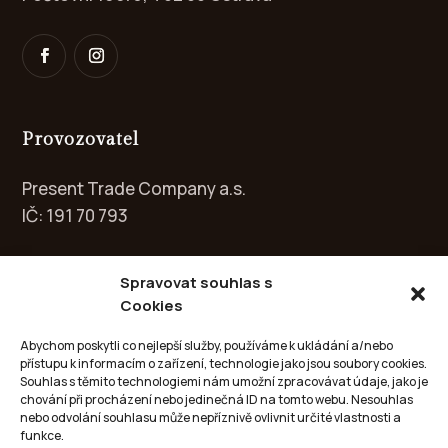
Provozovatel
Present Trade Company a.s.
IČ: 191 70 793
Spravovat souhlas s
Cookies
Kontakt
Abychom poskytli co nejlepší služby, používáme k ukládání a/nebo
přístupu k informacím o zařízení, technologie jako jsou soubory cookies.
info@circle-galery.cz
Souhlas s těmito technologiemi nám umožní zpracovávat údaje, jako je
chování při procházení nebo jedinečná ID na tomto webu. Nesouhlas
nebo odvolání souhlasu může nepříznivě ovlivnit určité vlastnosti a
+420 702 051 502
funkce.