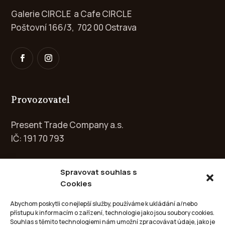
Galerie CIRCLE a Cafe CIRCLE
Poštovní 166/3, 702 00 Ostrava
Provozovatel
Present Trade Company a.s.
IČ: 191 70 793
Spravovat souhlas s
Cookies
Kontakt
Abychom poskytli co nejlepší služby, používáme k ukládání a/nebo
přístupu k informacím o zařízení, technologie jako jsou soubory cookies.
info@circle-galery.cz
Souhlas s těmito technologiemi nám umožní zpracovávat údaje, jako je