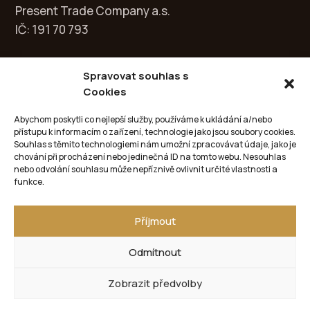
Present Trade Company a.s.
IČ: 191 70 793
Spravovat souhlas s
Cookies
Kontakt
Abychom poskytli co nejlepší služby, používáme k ukládání a/nebo
přístupu k informacím o zařízení, technologie jako jsou soubory cookies.
info@circle-galery.cz
Souhlas s těmito technologiemi nám umožní zpracovávat údaje, jako je
chování při procházení nebo jedinečná ID na tomto webu. Nesouhlas
nebo odvolání souhlasu může nepříznivě ovlivnit určité vlastnosti a
+420 702 051 502
funkce.
Příjmout
Odmítnout
Copyright Galerie CIRCLE ©️ 2023 | Všechna práva
Zobrazit předvolby
vyhrazena | Created by
nastartujto.cz