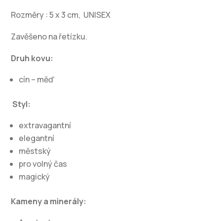
Rozměry : 5 x 3 cm, UNISEX
Zavěšeno na řetízku.
Druh kovu:
cín – měď
Styl:
extravagantní
elegantní
městský
pro volný čas
magický
Kameny a minerály: